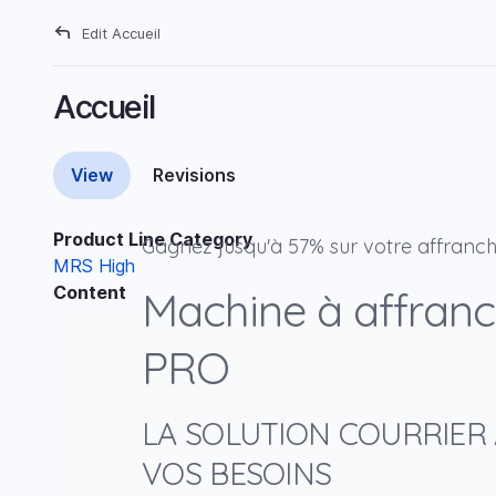
Skip
Edit
Accueil
to
Breadcrumb
main
content
Accueil
View
Revisions
Primary
tabs
Product Line Category
Gagnez jusqu'à 57% sur votre affranc
MRS High
Content
Machine à affranch
PRO
LA SOLUTION COURRIER
VOS BESOINS