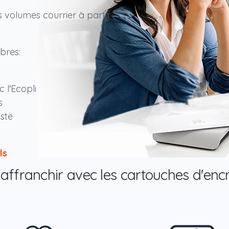
 volumes courrier à partir
bres:
 l'Ecopli
s
ste
els
ffranchir avec les cartouches d'encre i